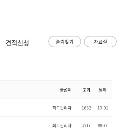
견적신청
즐겨찾기
자료실
글쓴이
조회
날짜
최고관리자
1632
10-01
최고관리자
1917
09-17