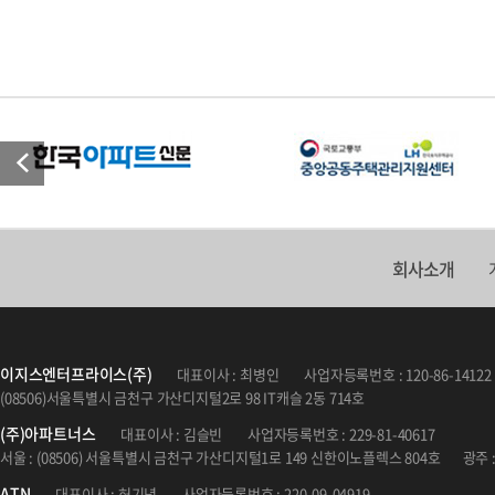
회사소개
이지스엔터프라이스(주)
대표이사 : 최병인
사업자등록번호 : 120-86-14122
(08506)서울특별시 금천구 가산디지털2로 98 IT캐슬 2동 714호
(주)아파트너스
대표이사 : 김슬빈
사업자등록번호 : 229-81-40617
서울 : (08506) 서울특별시 금천구 가산디지털1로 149 신한이노플렉스 804호
광주 
ATN
대표이사 : 허기녕
사업자등록번호 : 220-09-04919