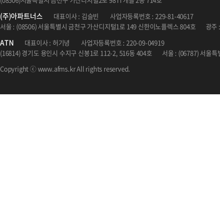
(주)아파트너스
대표이사 : 김슬빈
사업자등록번호 : 229-81-40617
서울 : (08506) 서울특별시 금천구 가산디지털1로 149 신한이노플렉스 804호
광주 
ATN
대표이사 : 허기녕
사업자등록번호 : 220-09-04919
(16814) 경기도 용인시 수지구 신봉1로 112-2, 516동 404호
서울 : (06787) 서
Copyright ⓒ www.afms.kr All rights reserved.