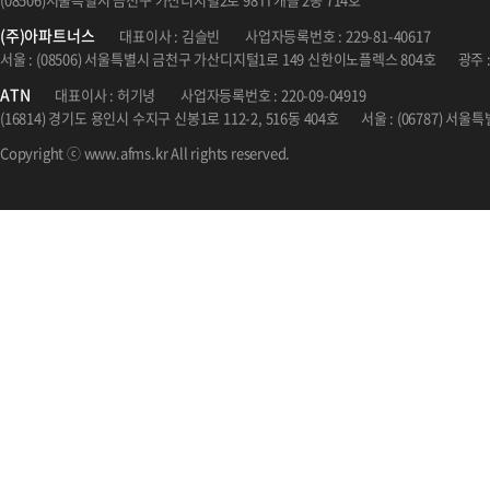
(주)아파트너스
대표이사 : 김슬빈
사업자등록번호 : 229-81-40617
서울 : (08506) 서울특별시 금천구 가산디지털1로 149 신한이노플렉스 804호
광주 
ATN
대표이사 : 허기녕
사업자등록번호 : 220-09-04919
(16814) 경기도 용인시 수지구 신봉1로 112-2, 516동 404호
서울 : (06787) 서
Copyright ⓒ www.afms.kr All rights reserved.