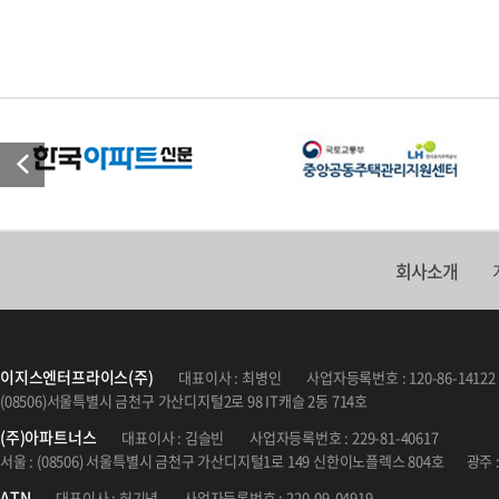
회사소개
이지스엔터프라이스(주)
대표이사 : 최병인
사업자등록번호 : 120-86-14122
(08506)서울특별시 금천구 가산디지털2로 98 IT캐슬 2동 714호
(주)아파트너스
대표이사 : 김슬빈
사업자등록번호 : 229-81-40617
서울 : (08506) 서울특별시 금천구 가산디지털1로 149 신한이노플렉스 804호
광주 
ATN
대표이사 : 허기녕
사업자등록번호 : 220-09-04919